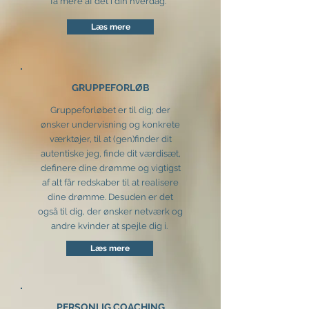
få mere af det i din hverdag.
Læs mere
GRUPPEFORLØB
Gruppeforløbet er til dig; der
ønsker undervisning og konkrete
værktøjer, til at (gen)finder dit
autentiske jeg, finde dit værdisæt,
definere dine drømme og vigtigst
af alt får redskaber til at realisere
dine drømme. Desuden er det
også til dig, der ønsker netværk og
andre kvinder at spejle dig i.
Læs mere
PERSONLIG COACHING