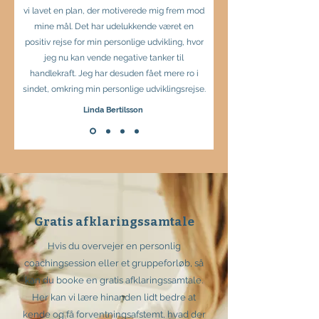
vi lavet en plan, der motiverede mig frem mod
mine mål. Det har udelukkende været en
positiv rejse for min personlige udvikling, hvor
jeg nu kan vende negative tanker til
handlekraft. Jeg har desuden fået mere ro i
sindet, omkring min personlige udviklingsrejse.
Linda Bertilsson
Gratis afklaringssamtale
Hvis du overvejer en personlig
coachingsession eller et gruppeforløb, så
kan du booke en gratis afklaringssamtale.
Her kan vi lære hinanden lidt bedre at
kende og få forventningsafstemt, hvad der