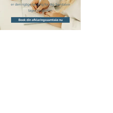
er den rigtige løsning for dig. Samtalen
tager ca. 30 min.
Book din afklaringssamtale nu
Få inspiration på instagram
Her deler jeg ud af input til at høje din
bevidsthed, så du kommer mere i kontakt
med din kreative styrke.